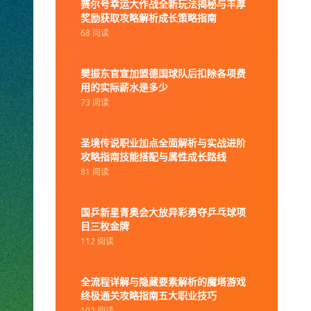
赛尔号幸运大作战全新玩法揭秘与丰厚
奖励获取攻略解析成长策略指南
68 阅读
樊振东官宣加盟德国球队后扣除各项费
用的实际薪水是多少
73 阅读
圣境传说职业加点全面解析与实战进阶
攻略指南技能搭配与属性成长路线
81 阅读
国乒新星青奥会大放异彩勇夺乒乓球项
目三枚金牌
112 阅读
全流程详解与隐藏要素解析的魔塔游戏
终极通关攻略指南五大职业技巧
102 阅读