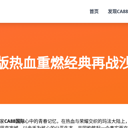
首页
发现
CA88
金币版热血重燃经典再战
玩家
CA88国际
心中的青春记忆，在热血与荣耀交织的玛法大陆上