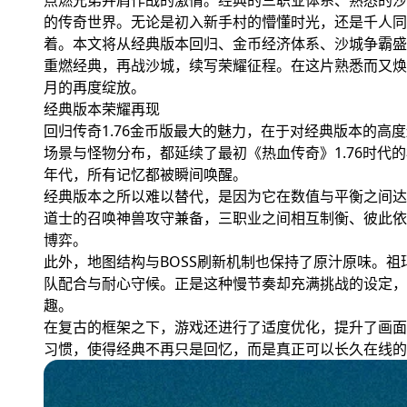
点燃兄弟并肩作战的激情。经典的三职业体系、熟悉的沙
的传奇世界。无论是初入新手村的懵懂时光，还是千人同
着。本文将从经典版本回归、金币经济体系、沙城争霸盛
重燃经典，再战沙城，续写荣耀征程。在这片熟悉而又焕
月的再度绽放。
经典版本荣耀再现
回归传奇1.76金币版最大的魅力，在于对经典版本的
场景与怪物分布，都延续了最初《热血传奇》1.76时
年代，所有记忆都被瞬间唤醒。
经典版本之所以难以替代，是因为它在数值与平衡之间达
道士的召唤神兽攻守兼备，三职业之间相互制衡、彼此依存
博弈。
此外，地图结构与BOSS刷新机制也保持了原汁原味。
队配合与耐心守候。正是这种慢节奏却充满挑战的设定，
趣。
在复古的框架之下，游戏还进行了适度优化，提升了画面
习惯，使得经典不再只是回忆，而是真正可以长久在线的