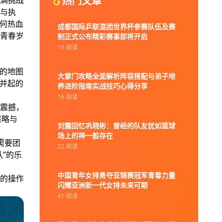
热门文章
满挑战
与执
如何热血
成都国际乒联混团世界杯参赛队伍及赛
青春岁
制正式公布精彩赛事即将开启
15 阅读
悉的地图
大掌门攻略全面解析阵容搭配与弟子培
雄并起的
养进阶指南实战技巧心得分享
16 阅读
震撼，
策略与
刘震回忆巩晓彬：曾经的队友犹如篮球
场上的神一般存在
需要团
22 阅读
”的乐
中国青年女排勇夺亚锦赛冠军青春力量
的操作
闪耀亚洲新一代女排未来可期
41 阅读