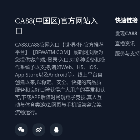
快速链接
CA88(中国区)官方网站入
口
发现
CA88
直播资讯
CA88,CA88官网入口【世·界·杯-官方推荐
平台】【BFWATM.COM】最新网页版为
服务与支持
您提供客户端,·登录·入口,对多种设备和操
作系统予以支持,诸如Web、H5、iOS、
App Store以及Android等。线上平台自
创建以来,以稳定、安全、快捷的高品质
服务和良好口碑获得广大用户的喜爱和认
可,下载APP后随时畅玩电子竞技,真人互
动与体育类游戏,网页与手机版兼容完美,
流畅运行。