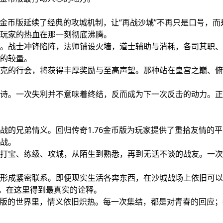
6金币版延续了经典的攻城机制，让“再战沙城”不再只是口号，而
玩家的热血在那一刻彻底沸腾。
。战士冲锋陷阵，法师铺设火墙，道士辅助与消耗，各司其职、
的较量。
克的行会，将获得丰厚奖励与至高声望。那种站在皇宫之巅、俯
诗。一次失利并不意味着终结，反而成为下一次反击的动力。正
战的兄弟情义。回归传奇1.76金币版为玩家提供了重拾友情的
战。
打宝、练级、攻城，从陌生到熟悉，再到无话不谈的战友。一次
形成紧密联系。即便现实生活各奔东西，在沙城战场上依旧可以
迈，在这里得到最真实的诠释。
金币版的世界里，情义依旧炽热。每一次集结，都是对青春的回应