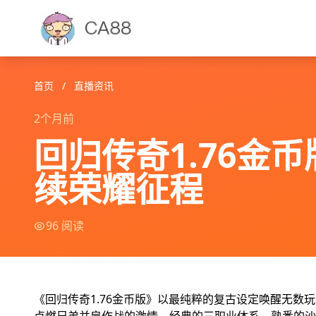
首页
/
直播资讯
2个月前
回归传奇1.76
续荣耀征程
96 阅读
《回归传奇1.76金币版》以最纯粹的复古设定唤醒无数