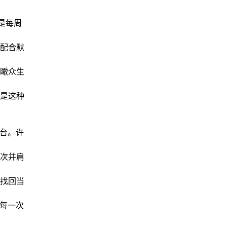
是每周
配合默
瞰众生
是这种
平台。许
次并肩
找回当
；每一次