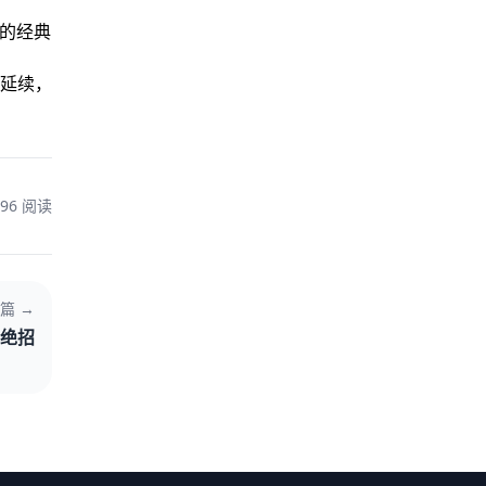
织的经典
延续，
96 阅读
篇 →
绝招