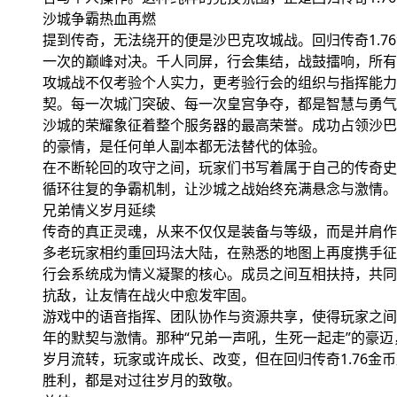
沙城争霸热血再燃
提到传奇，无法绕开的便是沙巴克攻城战。回归传奇1.7
一次的巅峰对决。千人同屏，行会集结，战鼓擂响，所有
攻城战不仅考验个人实力，更考验行会的组织与指挥能力
契。每一次城门突破、每一次皇宫争夺，都是智慧与勇气
沙城的荣耀象征着整个服务器的最高荣誉。成功占领沙巴
的豪情，是任何单人副本都无法替代的体验。
在不断轮回的攻守之间，玩家们书写着属于自己的传奇史
循环往复的争霸机制，让沙城之战始终充满悬念与激情。
兄弟情义岁月延续
传奇的真正灵魂，从来不仅仅是装备与等级，而是并肩作
多老玩家相约重回玛法大陆，在熟悉的地图上再度携手征
行会系统成为情义凝聚的核心。成员之间互相扶持，共同
抗敌，让友情在战火中愈发牢固。
游戏中的语音指挥、团队协作与资源共享，使得玩家之间
年的默契与激情。那种“兄弟一声吼，生死一起走”的豪
岁月流转，玩家或许成长、改变，但在回归传奇1.76
胜利，都是对过往岁月的致敬。