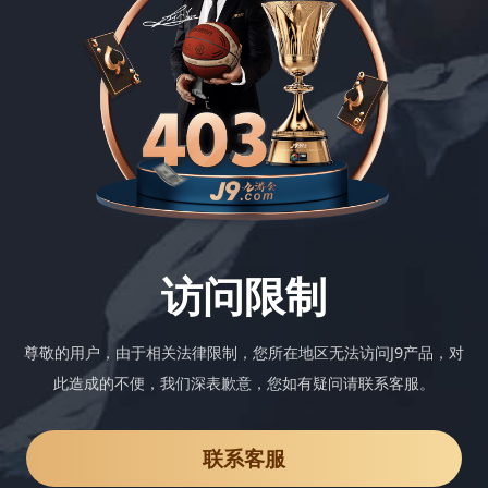
访问限制
尊敬的用户，由于相关法律限制，您所在地区无法访问J9产品，对
此造成的不便，我们深表歉意，您如有疑问请联系客服。
联系客服